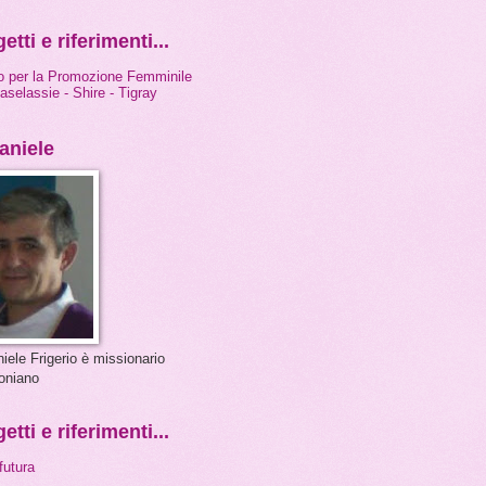
etti e riferimenti...
o per la Promozione Femminile
aselassie - Shire - Tigray
aniele
iele Frigerio è missionario
oniano
etti e riferimenti...
futura