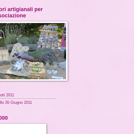
ri artigianali per
ssociazione
ott 2011
llo 26 Giugno 2011
000