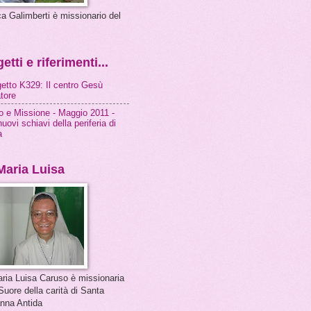
ca Galimberti è missionario del
etti e riferimenti...
ogetto K329: Il centro Gesù
atore
 e Missione - Maggio 2011 -
nuovi schiavi della periferia di
a
Maria Luisa
aria Luisa Caruso è missionaria
Suore della carità di Santa
nna Antida