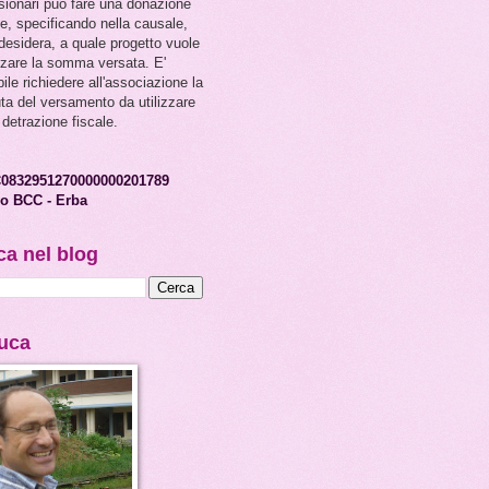
sionari
può fare una donazione
le, specificando nella causale,
 desidera, a quale
progetto vuole
izzare la somma versata. E'
ile richiedere all'associazione la
uta del versamento da utilizzare
 detrazione fiscale.
C0832951270000000201789
o BCC - Erba
ca nel blog
Luca