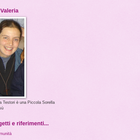
 Valeria
a Testori è una Piccola Sorella
sù
etti e riferimenti...
munità