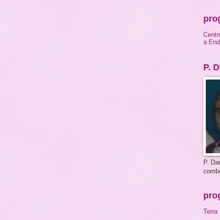
prog
Centr
a End
P. D
P. Dan
comb
prog
Terra 