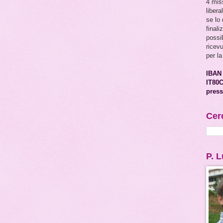
4 mis
libera
se lo
final
possib
ricev
per la
IBAN
IT80
press
Cer
P. 