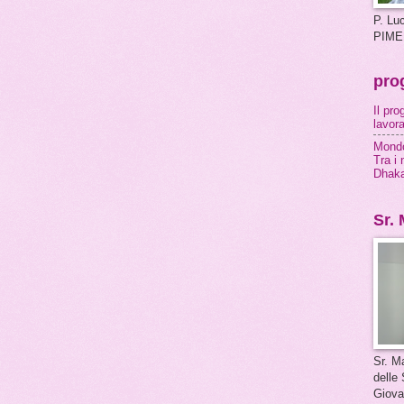
P. Lu
PIME
prog
Il pr
lavor
Mondo
Tra i 
Dhak
Sr. 
Sr. M
delle 
Giova