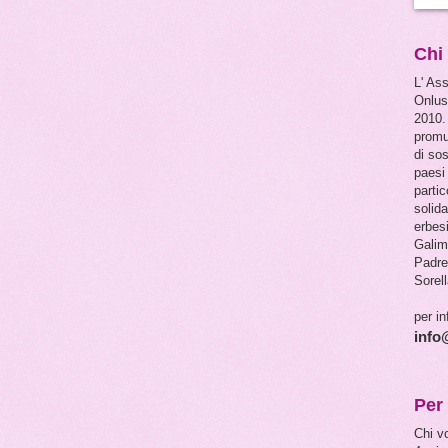
Chi
L' As
Onlus
2010.
promuo
di so
paesi 
partic
solid
erbes
Galim
Padre
Sorell
per in
info
Per 
Chi vo