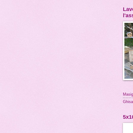
Lavo
l'a
Masig
Ghisa
5x1