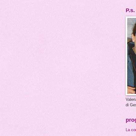
P.s.
Valeri
di Ge
prog
La co