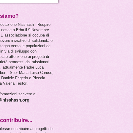
 siamo?
sociazione Nisshash - Respiro
 nasce a Erba il 9 Novembre
 L' associazione si occupa di
vere iniziative di solidarietà e
stegno verso le popolazioni dei
in via di sviluppo con
olare attenzione ai progetti di
arietà promossi dai missionari
i, attualmente Padre Luca
berti, Suor Maria Luisa Caruso,
 Daniele Frigerio e Piccola
a Valeria Testori.
formazioni scrivere a:
@nisshash.org
contribuire...
lesse contribuire ai progetti dei