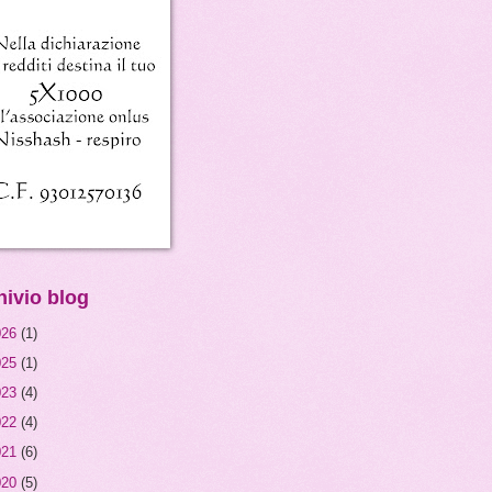
hivio blog
026
(1)
025
(1)
023
(4)
022
(4)
021
(6)
020
(5)