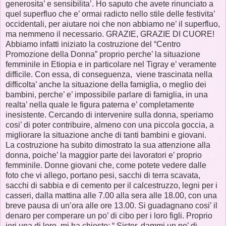
generosita’ e sensibilita’. Ho saputo che avete rinunciato a
quel superfluo che e’ ormai radicto nello stile delle festivita’
occidentali, per aiutare noi che non abbiamo ne’ il superfluo,
ma nemmeno il necessario. GRAZIE, GRAZIE DI CUORE!
Abbiamo infatti iniziato la costruzione del “Centro
Promozione della Donna” proprio perche’ la situazione
femminile in Etiopia e in particolare nel Tigray e’ veramente
difficile. Con essa, di conseguenza, viene trascinata nella
difficolta’ anche la situazione della famiglia, o meglio dei
bambini, perche’ e’ impossibile parlare di famiglia, in una
realta’ nella quale le figura paterna e’ completamente
inesistente. Cercando di intervenire sulla donna, speriamo
cosi’ di poter contribuire, almeno con una piccola goccia, a
migliorare la situazione anche di tanti bambini e giovani.
La costruzione ha subito dimostrato la sua attenzione alla
donna, poiche’ la maggior parte dei lavoratori e’ proprio
femminile. Donne giovani che, come potete vedere dalle
foto che vi allego, portano pesi, sacchi di terra scavata,
sacchi di sabbia e di cemento per il calcestruzzo, legni per i
casseri, dalla mattina alle 7.00 alla sera alle 18.00, con una
breve pausa di un’ora alle ore 13.00. Si guadagnano cosi’ il
denaro per comperare un po’ di cibo per i loro figli. Proprio
ieri una di loro, mi ha chiesto: “ Sister, dammi un po’ di