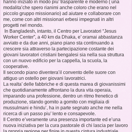
hanno iniziato in modo piu’ trasparente e moderno ( una
modalita’che spero rianimi anche coloro che erano nel
piccolo gruppo missionario) ad aiutare e collaborare con
me, come con altri missionari erbesi impegnati in altri
progetti nel mondo.
In Bangladesh, intanto, il Centro per Lavoratori “Jesus
Worker Center”, a 40 km da Dhaka, e’ oramai abbastanza
avviato e da due anni, piano piano sta continuando a
crescere sia attraverso la partecipazione costante dei
giovani lavoratori cristiani bengalesi sia nella sua struttura
con un nuovo edificio per la cappella, la scuola, la
cooperative.
Il secondo piano diventera’il convento delle suore con
attiguo un ostello per giovani lavoratrici.
La realta’ delle fabbriche e di questa marea di giovanissimi
che quotidianamente affrontano la dura vita operaia,
imparando una professione, dentro un ritmo frenetico di
produzione, stando gomito a gomito con migliaia di
mussulmani e hindu’, ha in parte segnato anche me nella
ricerca di un passo piu’ lento e consapevole.
Il Centro e’veramente una presenza importante ed e’una
nuova iniziativa per la cura pastorale di chi lascia per lavoro
la propria regione per finire in questa cintura industriale