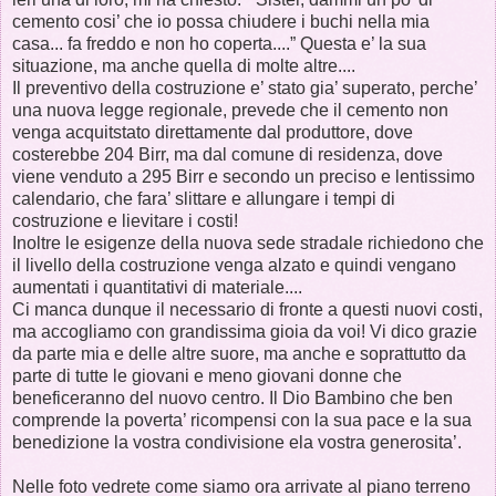
cemento cosi’ che io possa chiudere i buchi nella mia
casa... fa freddo e non ho coperta....” Questa e’ la sua
situazione, ma anche quella di molte altre....
Il preventivo della costruzione e’ stato gia’ superato, perche’
una nuova legge regionale, prevede che il cemento non
venga acquitstato direttamente dal produttore, dove
costerebbe 204 Birr, ma dal comune di residenza, dove
viene venduto a 295 Birr e secondo un preciso e lentissimo
calendario, che fara’ slittare e allungare i tempi di
costruzione e lievitare i costi!
Inoltre le esigenze della nuova sede stradale richiedono che
il livello della costruzione venga alzato e quindi vengano
aumentati i quantitativi di materiale....
Ci manca dunque il necessario di fronte a questi nuovi costi,
ma accogliamo con grandissima gioia da voi! Vi dico grazie
da parte mia e delle altre suore, ma anche e soprattutto da
parte di tutte le giovani e meno giovani donne che
beneficeranno del nuovo centro. Il Dio Bambino che ben
comprende la poverta’ ricompensi con la sua pace e la sua
benedizione la vostra condivisione ela vostra generosita’.
Nelle foto vedrete come siamo ora arrivate al piano terreno