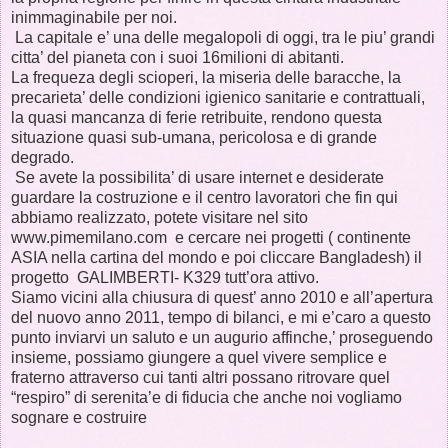
inimmaginabile per noi.
La capitale e’ una delle megalopoli di oggi, tra le piu’ grandi
citta’ del pianeta con i suoi 16milioni di abitanti.
La frequeza degli scioperi, la miseria delle baracche, la
precarieta’ delle condizioni igienico sanitarie e contrattuali,
la quasi mancanza di ferie retribuite, rendono questa
situazione quasi sub-umana, pericolosa e di grande
degrado.
Se avete la possibilita’ di usare internet e desiderate
guardare la costruzione e il centro lavoratori che fin qui
abbiamo realizzato, potete visitare nel sito
www.pimemilano.com e cercare nei progetti ( continente
ASIA nella cartina del mondo e poi cliccare Bangladesh) il
progetto GALIMBERTI- K329 tutt’ora attivo.
Siamo vicini alla chiusura di quest’ anno 2010 e all’apertura
del nuovo anno 2011, tempo di bilanci, e mi e’caro a questo
punto inviarvi un saluto e un augurio affinche,’ proseguendo
insieme, possiamo giungere a quel vivere semplice e
fraterno attraverso cui tanti altri possano ritrovare quel
“respiro” di serenita’e di fiducia che anche noi vogliamo
sognare e costruire