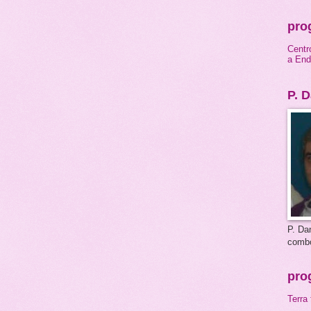
prog
Centr
a End
P. D
P. Dan
comb
prog
Terra 