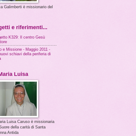
ca Galimberti è missionario del
etti e riferimenti...
ogetto K329: Il centro Gesù
atore
 e Missione - Maggio 2011 -
nuovi schiavi della periferia di
a
Maria Luisa
aria Luisa Caruso è missionaria
Suore della carità di Santa
nna Antida