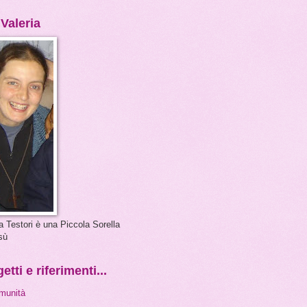
 Valeria
a Testori è una Piccola Sorella
sù
etti e riferimenti...
munità