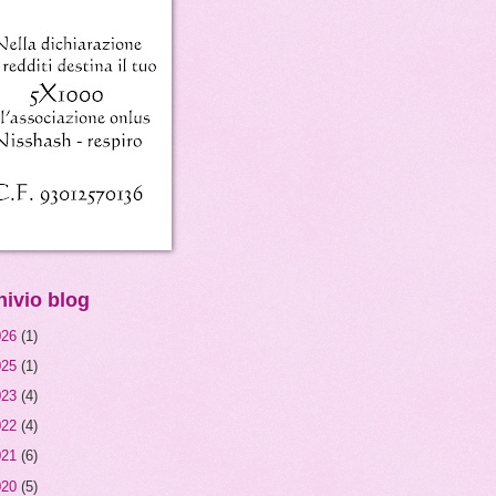
hivio blog
026
(1)
025
(1)
023
(4)
022
(4)
021
(6)
020
(5)