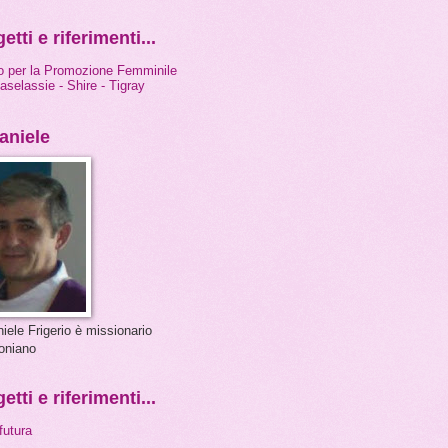
etti e riferimenti...
o per la Promozione Femminile
aselassie - Shire - Tigray
aniele
iele Frigerio è missionario
oniano
etti e riferimenti...
futura