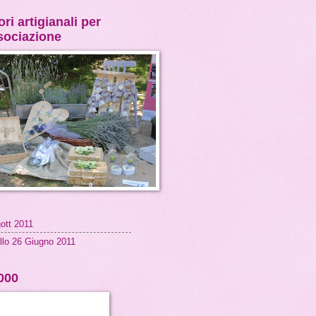
ri artigianali per
ssociazione
ott 2011
llo 26 Giugno 2011
000