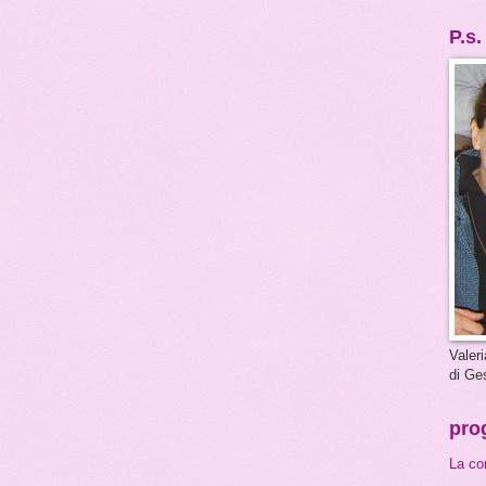
P.s.
Valeri
di Ge
prog
La co