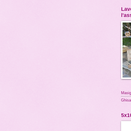
Lavo
l'a
Masig
Ghisa
5x1