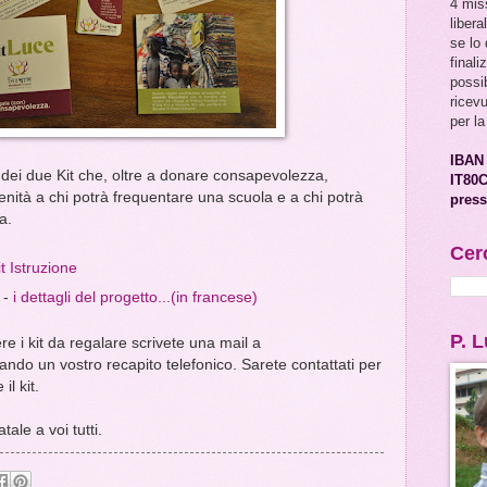
4 mis
libera
se lo
final
possib
ricev
per la
IBAN
li dei due Kit che, oltre a donare consapevolezza,
IT80
nità a chi potrà frequentare una scuola e a chi potrà
press
a.
Cer
it Istruzione
-
i dettagli del progetto...(in francese)
P. 
re i kit da regalare scrivete una mail a
ando un vostro recapito telefonico. Sarete contattati per
il kit.
ale a voi tutti.