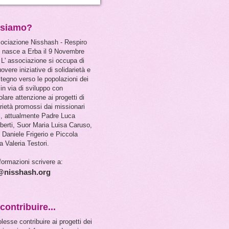
 siamo?
sociazione Nisshash - Respiro
 nasce a Erba il 9 Novembre
 L' associazione si occupa di
vere iniziative di solidarietà e
stegno verso le popolazioni dei
in via di sviluppo con
olare attenzione ai progetti di
arietà promossi dai missionari
i, attualmente Padre Luca
berti, Suor Maria Luisa Caruso,
 Daniele Frigerio e Piccola
a Valeria Testori.
formazioni scrivere a:
@nisshash.org
contribuire...
lesse contribuire ai progetti dei