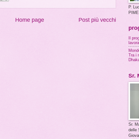
P. Lu
PIME
Home page
Post più vecchi
prog
Il pr
lavor
Mondo
Tra i 
Dhak
Sr. 
Sr. M
delle 
Giova