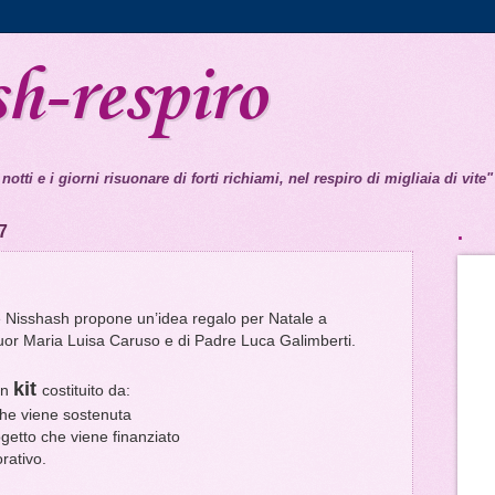
sh-respiro
 notti e i giorni risuonare di forti richiami, nel respiro di migliaia di vite"
7
.
 Nisshash propone un’idea regalo per Natale a
Suor Maria Luisa Caruso e di Padre Luca Galimberti.
kit
un
costituito da:
 che viene sostenuta
rogetto che viene finanziato
rativo.