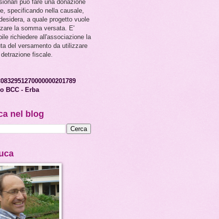
sionari
può fare una donazione
le, specificando nella causale,
 desidera, a quale
progetto vuole
izzare la somma versata. E'
ile richiedere all'associazione la
uta del versamento da utilizzare
 detrazione fiscale.
C0832951270000000201789
o BCC - Erba
ca nel blog
Luca