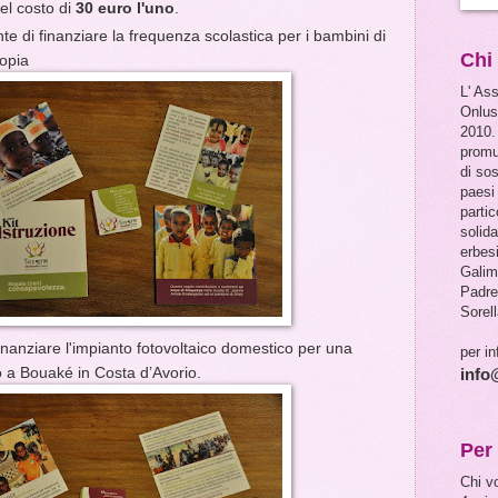
el costo di
30 euro l'uno
.
e di finanziare la frequenza scolastica per i bambini di
Chi
iopia
L' As
Onlus
2010.
promuo
di so
paesi 
partic
solid
erbes
Galim
Padre
Sorell
inanziare l'impianto fotovoltaico domestico per una
per in
no a Bouaké in Costa d’Avorio.
info
Per 
Chi vo