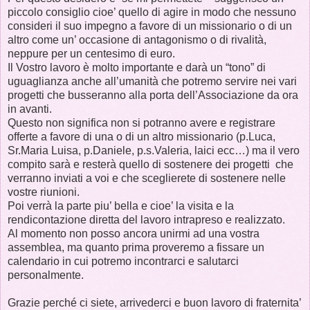
piccolo consiglio cioe’ quello di agire in modo che nessuno
consideri il suo impegno a favore di un missionario o di un
altro come un’ occasione di antagonismo o di rivalità,
neppure per un centesimo di euro.
Il Vostro lavoro è molto importante e darà un “tono” di
uguaglianza anche all’umanità che potremo servire nei vari
progetti che busseranno alla porta dell’Associazione da ora
in avanti.
Questo non significa non si potranno avere e registrare
offerte a favore di una o di un altro missionario (p.Luca,
Sr.Maria Luisa, p.Daniele, p.s.Valeria, laici ecc…) ma il vero
compito sarà e resterà quello di sostenere dei progetti che
verranno inviati a voi e che sceglierete di sostenere nelle
vostre riunioni.
Poi verrà la parte piu’ bella e cioe’ la visita e la
rendicontazione diretta del lavoro intrapreso e realizzato.
Al momento non posso ancora unirmi ad una vostra
assemblea, ma quanto prima proveremo a fissare un
calendario in cui potremo incontrarci e salutarci
personalmente.
Grazie perché ci siete, arrivederci e buon lavoro di fraternita’