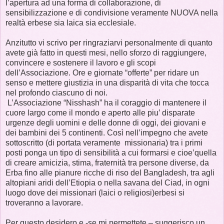
l’apertura ad una forma di collaborazione, di
sensibilizzazione e di condivisione veramente NUOVA nella
realtà erbese sia laica sia ecclesiale.
Anzitutto vi scrivo per ringraziarvi personalmente di quanto
avete già fatto in questi mesi, nello sforzo di raggiungere,
convincere e sostenere il lavoro e gli scopi
dell’Associazione. Ore e giornate “offerte” per ridare un
senso e mettere giustizia in una disparità di vita che tocca
nel profondo ciascuno di noi.
L’Associazione “Nisshash” ha il coraggio di mantenere il
cuore largo come il mondo e aperto alle piu’ disparate
urgenze degli uomini e delle donne di oggi, dei giovani e
dei bambini dei 5 continenti. Così nell’impegno che avete
sottoscritto (di portata veramente missionaria) tra i primi
posti ponga un tipo di sensibilità a cui formarsi e cioe’quella
di creare amicizia, stima, fraternità tra persone diverse, da
Erba fino alle pianure ricche di riso del Bangladesh, tra agli
altopiani aridi dell’Etiopia o nella savana del Ciad, in ogni
luogo dove dei missionari (laici o religiosi)erbesi si
troveranno a lavorare.
Per questo desidero e -se mi permettete – suggerisco un