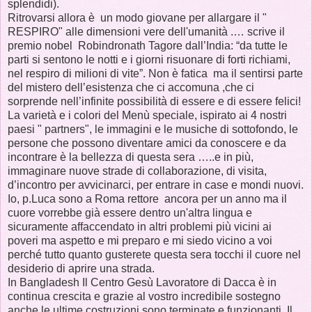
splendidi).
Ritrovarsi allora è un modo giovane per allargare il "
RESPIRO" alle dimensioni vere dell'umanità .… scrive il
premio nobel Robindronath Tagore dall’India: “da tutte le
parti si sentono le notti e i giorni risuonare di forti richiami,
nel respiro di milioni di vite”. Non è fatica ma il sentirsi parte
del mistero dell’esistenza che ci accomuna ,che ci
sorprende nell’infinite possibilità di essere e di essere felici!
La varietà e i colori del Menù speciale, ispirato ai 4 nostri
paesi " partners", le immagini e le musiche di sottofondo, le
persone che possono diventare amici da conoscere e da
incontrare è la bellezza di questa sera …..e in più,
immaginare nuove strade di collaborazione, di visita,
d’incontro per avvicinarci, per entrare in case e mondi nuovi.
Io, p.Luca sono a Roma rettore ancora per un anno ma il
cuore vorrebbe già essere dentro un'altra lingua e
sicuramente affaccendato in altri problemi più vicini ai
poveri ma aspetto e mi preparo e mi siedo vicino a voi
perché tutto quanto gusterete questa sera tocchi il cuore nel
desiderio di aprire una strada.
In Bangladesh Il Centro Gesù Lavoratore di Dacca è in
continua crescita e grazie al vostro incredibile sostegno
anche le ultime costruzioni sono terminate e funzionanti. Il